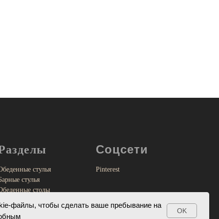
Соцсети
Разделы
Обеденные стулья
Pinterest
Барные стулья
Обеденные столы
Персональный заказ
kіе-файлы, чтобы сделать ваше пребывание на
OK
Контакты
добным