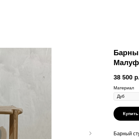
Барный
Малуф
38 500
р
Материал
Купить
Барный ст